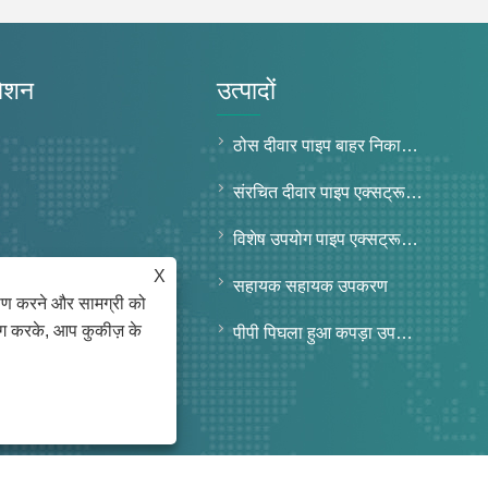
गेशन
उत्पादों
ठोस दीवार पाइप बाहर निकालना लाइन
संरचित दीवार पाइप एक्सट्रूज़न लाइन
विशेष उपयोग पाइप एक्सट्रूज़न लाइन
X
सहायक सहायक उपकरण
ेषण करने और सामग्री को
ोग करके, आप कुकीज़ के
रना
पीपी पिघला हुआ कपड़ा उपकरण