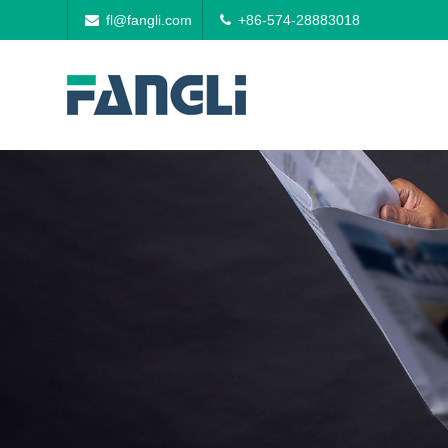
fl@fangli.com
+86-574-28883018