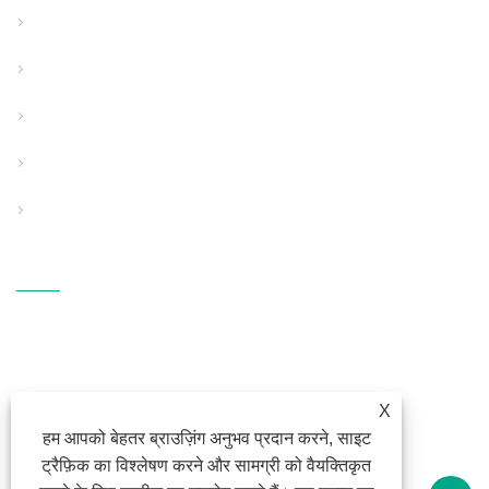
ठोस दीवार पाइप बाहर निकालना लाइन
संरचित दीवार पाइप एक्सट्रूज़न लाइन
विशेष उपयोग पाइप एक्सट्रूज़न लाइन
सहायक सहायक उपकरण
पीपी पिघला हुआ कपड़ा उपकरण
संपर्क करें
पता: फैंगली प्रौद्योगिकी औद्योगिक क्षेत्र,
एस214 रोड, हेंगझांग, शिकी स्ट्रीट, हैशु
जिला, निंगबो, झेजियांग
ईमेल:
fl@fangli.com
X
हम आपको बेहतर ब्राउज़िंग अनुभव प्रदान करने, साइट
फैक्स: +86-574-28883018
ट्रैफ़िक का विश्लेषण करने और सामग्री को वैयक्तिकृत
टेलीफोन:
+86-574-28883018